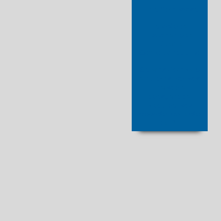
ETA's Compactas
Estação de
Tratamento de
Efluente
Sanitário/Industrial
Sistema Completo
e Automático para
Preparo e
dosagens de
produtos para
cloração, correção
de PH