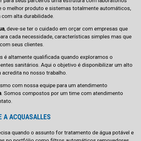
ar para seus parceiros uma estrutura com laboratórios
e o melhor produto e sistemas totalmente automáticos,
a
com alta durabilidade.
ua
, deve-se ter o cuidado em orçar com empresas que
ara cada necessidade, características simples mas que
om seus clientes.
es é altamente qualificada quando exploramos o
tes sanitários. Aqui o objetivo é disponibilizar um alto
acredita no nosso trabalho.
mesmo com nossa equipe para um atendimento
a
. Somos compostos por um time com atendimento
tato.
E A ACQUASALLES
ecisa quando o assunto for tratamento de água potável e
des no portfólio como filtros automáticos removedores