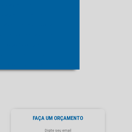
no sisagua em betim
 sisagua em nova lima
ução alternativa de água sac
o de manchas brancas em bh
o e manganês da água
o de ph em belo horizonte
Tratamento de água em nova lima
FAÇA UM ORÇAMENTO
Digite seu email