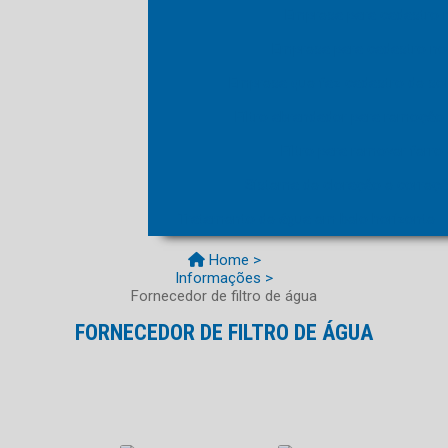
Empresa para cadastro 
Empresa para cadastro no
Empresa que faz cadastro de sol
Filtro abrandador para remoçã
Filtro para remover ferr
Sistema de cloração e correçã
Tratamento de água em belo horizonte
Home >
Informações >
Fornecedor de filtro de água
FORNECEDOR DE FILTRO DE ÁGUA