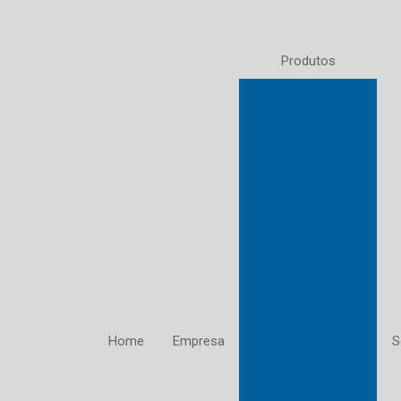
Produtos
Estação compacta
Filtros automáticos
Desinfecção
Filtros para
Remoção Ferro e
Manganês
Abrandadores -
Remoção de
Dureza Calcária
Desmineralizadores
Home
Empresa
Filtros de Areia
S
Filtros de Carvão
Ativado