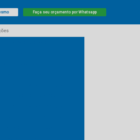
mesmo
Faça seu orçamento por Whatsapp
ções
Bomba dosadora de cloro
cloro para ete
 para poço artesiano
Cabeçote automatico filtro
a
Desmineralizador de água
mineralizador de água industrial preço
o
Desmineralizador de água preço
resa de consultoria ambiental
Empresa de reuso de agua
de agua industrial