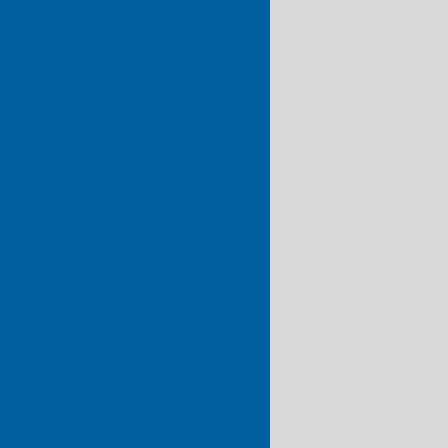
atamento de efluentes
 tratamento de água
Produtos para tratamento de água
gua
Resinas catiônicas e aniônicas
stema de tratamento de água de poço
Telemetria para poços artesianos
 coliformes fecais
e poço artesiano
 artesiano com ferrugem
ro
Tratamento de agua reuso
sa
Zeólitos tratamento água
o em belo horizonte
a cadastro no sisagua