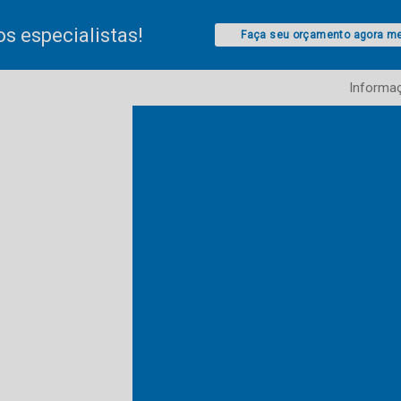
s especialistas!
Faça seu orçamento agora 
Informa
Analise de água conforme projeto
Bomba dosadora de 
Bomba dosadora de cloro
Bomba dosadora de cloro preço
Correção de ph tratamento de águ
Desmineralizador de água industrial
Des
Desmineralizador de água para laboratóri
Empresa de análise de água
Emp
Empresa de filtro de agua
Empresa de tratamento 