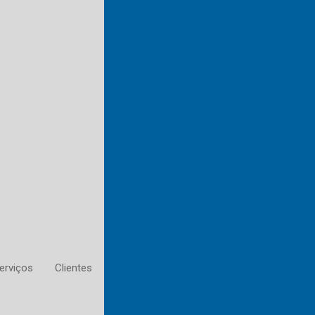
Empresa estação de t
Empresa fabricante de
Estação de tratamento de água compacta
Estação de tratamento 
Estação de tratamento de água potáve
Filtro abrandador de calcário
Filtro para reuso de agua cinza
Filtro para tratamento
Filtro para tratamento de 
Filtro para tratamento de água industrial
Filtro removedor de nitrato
Filt
erviços
Clientes
Filtros industriais para tratamento de á
Manutenção em estação de tratamento d