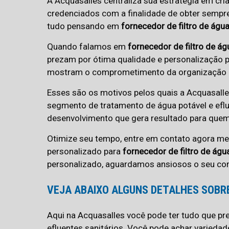
A Acquasalles centraliza sua estratégia em cri
credenciados com a finalidade de obter sempr
tudo pensando em
fornecedor de filtro de águ
Quando falamos em
fornecedor de filtro de ág
prezam por ótima qualidade e personalização p
mostram o comprometimento da organização c
Esses são os motivos pelos quais a Acquasall
segmento de tratamento de água potável e efluen
desenvolvimento que gera resultado para quem 
Otimize seu tempo, entre em contato agora 
personalizado para
fornecedor de filtro de águ
personalizado, aguardamos ansiosos o seu con
VEJA ABAIXO ALGUNS DETALHES SOBR
Aqui na Acquasalles você pode ter tudo que pr
efluentes sanitários. Você pode achar varieda