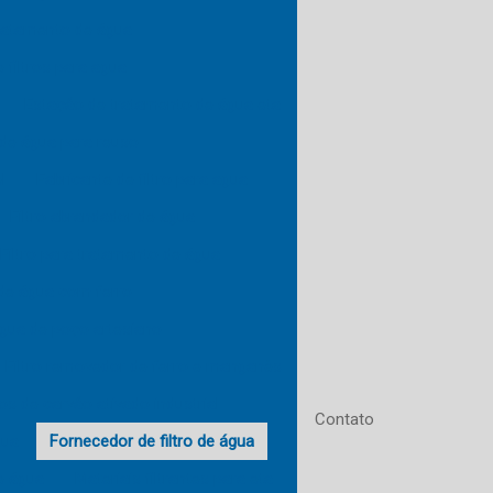
ratamento de água
 filtros para agua
Estação de tratamento de água eta
de água para reuso
l
Fabricante de filtro para agua
Filtro abrandador de água
Filtro para tratamento de água
 de água com ferro
água de poço artesiano
Filtro removedor de ferro e manganês
ros de carvão ativado industrial
Contato
gua
Fornecedor de filtro de água
e água
Materiais filtrantes para eta