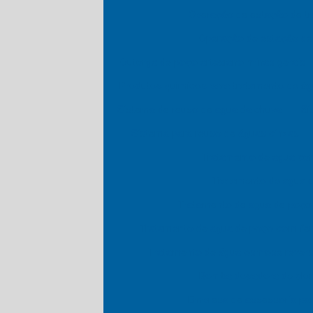
Operação de estação de tr
Operação de estação de
Outorga de poço artesiano minas gerais
Produtos químicos para tratamento de á
Sistema de reuso de agua da chuva
Si
Sistema para reuso de águas cinzas
Tratamento de agua com
Tratamento de agua d
Tratamento de agua de poço
Tratamento de agua de poço com fer
Tratamento de água osmose rever
Bomba dosadora de clor
Empresa de assessoria par