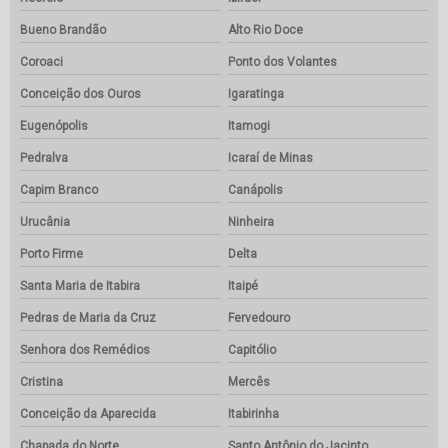
Bueno Brandão
Alto Rio Doce
Coroaci
Ponto dos Volantes
Conceição dos Ouros
Igaratinga
Eugenópolis
Itamogi
Pedralva
Icaraí de Minas
Capim Branco
Canápolis
Urucânia
Ninheira
Porto Firme
Delta
Santa Maria de Itabira
Itaipé
Pedras de Maria da Cruz
Fervedouro
Senhora dos Remédios
Capitólio
Cristina
Mercês
Conceição da Aparecida
Itabirinha
Chapada do Norte
Santo Antônio do Jacinto