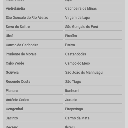
Andrelândia
Cachoeira de Minas
São Gonçalo do Rio Abaixo
Virgem da Lapa
Serra do Salitre
São Gonçalo do Pará
Ubaí
Piraúba
Carmo da Cachoeira
Estiva
Prudente de Morais
Caetanópolis
Cabo Verde
Campo do Meio
Gouveia
São João do Manhuaçu
Resende Costa
São Tiago
Planura
Itanhomi
Antônio Carlos
Juruaia
Congonhal
Pirapetinga
Jacinto
Carmo da Mata
Recreio
Ibiraci