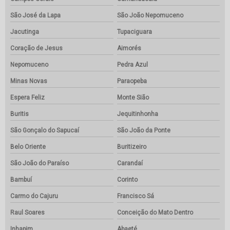
São José da Lapa
São João Nepomuceno
Jacutinga
Tupaciguara
Coração de Jesus
Aimorés
Nepomuceno
Pedra Azul
Minas Novas
Paraopeba
Espera Feliz
Monte Sião
Buritis
Jequitinhonha
São Gonçalo do Sapucaí
São João da Ponte
Belo Oriente
Buritizeiro
São João do Paraíso
Carandaí
Bambuí
Corinto
Carmo do Cajuru
Francisco Sá
Raul Soares
Conceição do Mato Dentro
Inhapim
Abaeté