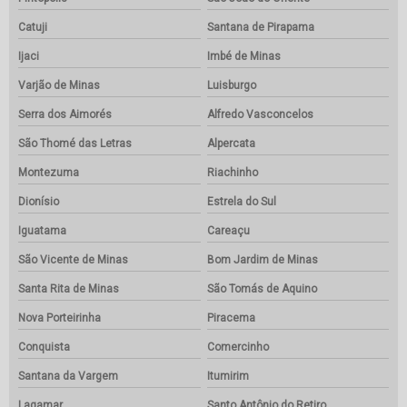
Catuji
Santana de Pirapama
Ijaci
Imbé de Minas
Varjão de Minas
Luisburgo
Serra dos Aimorés
Alfredo Vasconcelos
São Thomé das Letras
Alpercata
Montezuma
Riachinho
Dionísio
Estrela do Sul
Iguatama
Careaçu
São Vicente de Minas
Bom Jardim de Minas
Santa Rita de Minas
São Tomás de Aquino
Nova Porteirinha
Piracema
Conquista
Comercinho
Santana da Vargem
Itumirim
Lagamar
Santo Antônio do Retiro