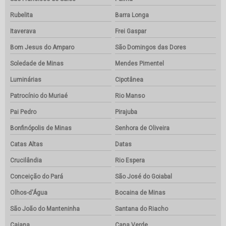
Rubelita
Barra Longa
Itaverava
Frei Gaspar
Bom Jesus do Amparo
São Domingos das Dores
Soledade de Minas
Mendes Pimentel
Luminárias
Cipotânea
Patrocínio do Muriaé
Rio Manso
Pai Pedro
Pirajuba
Bonfinópolis de Minas
Senhora de Oliveira
Catas Altas
Datas
Crucilândia
Rio Espera
Conceição do Pará
São José do Goiabal
Olhos-d'Água
Bocaina de Minas
São João do Manteninha
Santana do Riacho
Caiana
Cana Verde