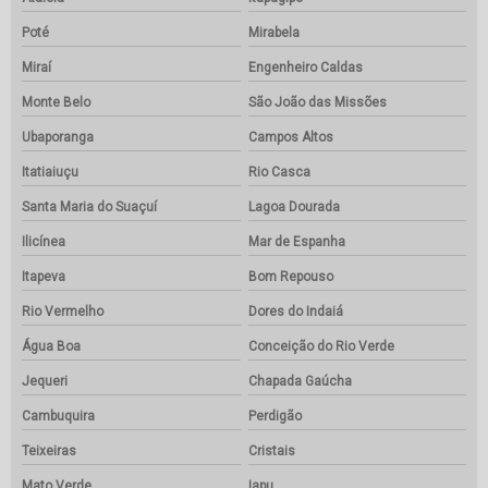
Poté
Mirabela
Miraí
Engenheiro Caldas
Monte Belo
São João das Missões
Ubaporanga
Campos Altos
Itatiaiuçu
Rio Casca
Santa Maria do Suaçuí
Lagoa Dourada
Ilicínea
Mar de Espanha
Itapeva
Bom Repouso
Rio Vermelho
Dores do Indaiá
Água Boa
Conceição do Rio Verde
Jequeri
Chapada Gaúcha
Cambuquira
Perdigão
Teixeiras
Cristais
Mato Verde
Iapu