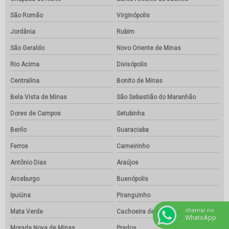
São Romão
Virginópolis
Jordânia
Rubim
São Geraldo
Novo Oriente de Minas
Rio Acima
Divisópolis
Centralina
Bonito de Minas
Bela Vista de Minas
São Sebastião do Maranhão
Dores de Campos
Setubinha
Berilo
Guaraciaba
Ferros
Carneirinho
Antônio Dias
Araújos
Arceburgo
Buenópolis
Ipuiúna
Piranguinho
chamar no
Mata Verde
Cachoeira de Pajeú
WhatsApp
Morada Nova de Minas
Prados