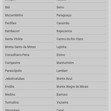
Ibiá
Serro
Muzambinho
Paraguaçu
Perdões
Caxambu
Itambacuri
Itapecerica
Santa Vitória
Carmo do Rio Claro
Monte Santo de Minas
Lajinha
Conselheiro Pena
Divino
Campestre
Manhumirim
Paraisópolis
Lambari
Jaboticatubas
Monte Azul
Ervália
Monte Alegre de Minas
Medina
Barroso
Turmalina
Vazante
Simonésia
Caraí