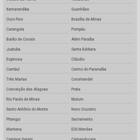
Itamarandiba
Guanhães
Ouro Fino
Brasília de Minas
Carangola
Pompéu
Barão de Cocais
Além Paraíba
Juatuba
Santa Bárbara
Espinosa
Cláudio
Cambuí
Carmo do Paranaíba
Três Marias
Coromandel
Conceição das Alagoas
Prata
Rio Pardo de Minas
Mutum
Santo Antônio do Monte
Novo Cruzeiro
Pitangui
Sacramento
Mantena
Elói Mendes
Campos Gerais
Camanducaia