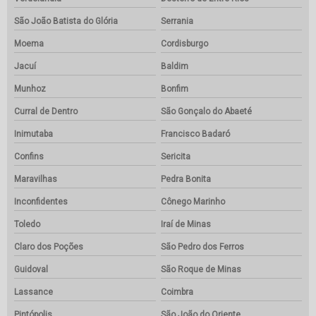
São João Batista do Glória
Serrania
Moema
Cordisburgo
Jacuí
Baldim
Munhoz
Bonfim
Curral de Dentro
São Gonçalo do Abaeté
Inimutaba
Francisco Badaró
Confins
Sericita
Maravilhas
Pedra Bonita
Inconfidentes
Cônego Marinho
Toledo
Iraí de Minas
Claro dos Poções
São Pedro dos Ferros
Guidoval
São Roque de Minas
Lassance
Coimbra
Pintópolis
São João do Oriente