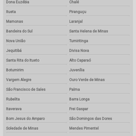
Dona Euzébia
Chalé
Itueta
Piranguçu
Mamonas
Laranjal
Bandeira do Sul
Santa Helena de Minas
Nova União
Tumiritinga
Jequitibá
Divisa Nova
Santa Rita do Itueto
Alto Caparaó
Botumirim
Juvenília
Vargem Alegre
Ouro Verde de Minas
São Francisco de Sales
Palma
Rubelita
Barra Longa
Itaverava
Frei Gaspar
Bom Jesus do Amparo
São Domingos das Dores
Soledade de Minas
Mendes Pimentel