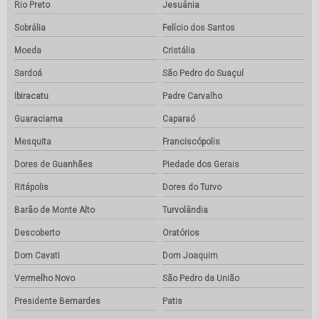
Rio Preto
Jesuânia
Sobrália
Felício dos Santos
Moeda
Cristália
Sardoá
São Pedro do Suaçuí
Ibiracatu
Padre Carvalho
Guaraciama
Caparaó
Mesquita
Franciscópolis
Dores de Guanhães
Piedade dos Gerais
Ritápolis
Dores do Turvo
Barão de Monte Alto
Turvolândia
Descoberto
Oratórios
Dom Cavati
Dom Joaquim
Vermelho Novo
São Pedro da União
Presidente Bernardes
Patis