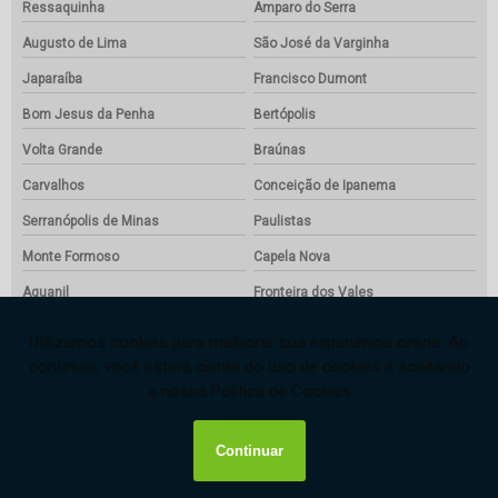
Ressaquinha
Amparo do Serra
Augusto de Lima
São José da Varginha
Japaraíba
Francisco Dumont
Bom Jesus da Penha
Bertópolis
Volta Grande
Braúnas
Carvalhos
Conceição de Ipanema
Serranópolis de Minas
Paulistas
Monte Formoso
Capela Nova
Aguanil
Fronteira dos Vales
Leme do Prado
Joanésia
Jampruca
Córrego do Bom Jesus
José Raydan
Brás Pires
Itacambira
Couto de Magalhães de Minas
Santo Antônio do Grama
Divinésia