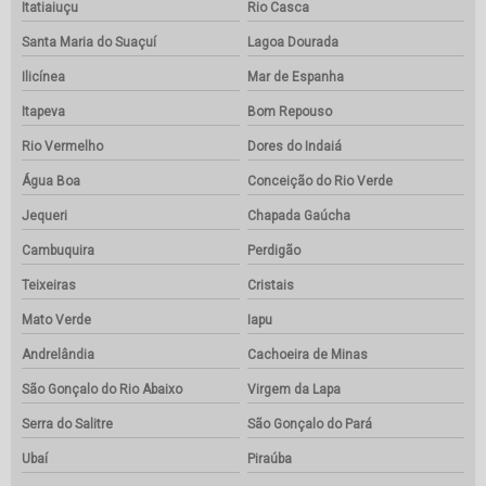
Itatiaiuçu
Rio Casca
Santa Maria do Suaçuí
Lagoa Dourada
Ilicínea
Mar de Espanha
Itapeva
Bom Repouso
Rio Vermelho
Dores do Indaiá
Água Boa
Conceição do Rio Verde
Jequeri
Chapada Gaúcha
Cambuquira
Perdigão
Teixeiras
Cristais
Mato Verde
Iapu
Andrelândia
Cachoeira de Minas
São Gonçalo do Rio Abaixo
Virgem da Lapa
Serra do Salitre
São Gonçalo do Pará
Ubaí
Piraúba