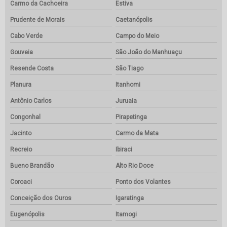
Carmo da Cachoeira
Estiva
Prudente de Morais
Caetanópolis
Cabo Verde
Campo do Meio
Gouveia
São João do Manhuaçu
Resende Costa
São Tiago
Planura
Itanhomi
Antônio Carlos
Juruaia
Congonhal
Pirapetinga
Jacinto
Carmo da Mata
Recreio
Ibiraci
Bueno Brandão
Alto Rio Doce
Coroaci
Ponto dos Volantes
Conceição dos Ouros
Igaratinga
Eugenópolis
Itamogi