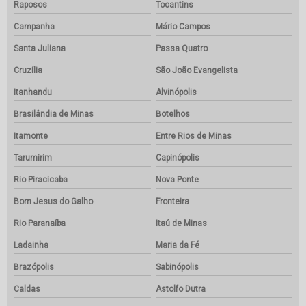
Raposos
Tocantins
Campanha
Mário Campos
Santa Juliana
Passa Quatro
Cruzília
São João Evangelista
Itanhandu
Alvinópolis
Brasilândia de Minas
Botelhos
Itamonte
Entre Rios de Minas
Tarumirim
Capinópolis
Rio Piracicaba
Nova Ponte
Bom Jesus do Galho
Fronteira
Rio Paranaíba
Itaú de Minas
Ladainha
Maria da Fé
Brazópolis
Sabinópolis
Caldas
Astolfo Dutra