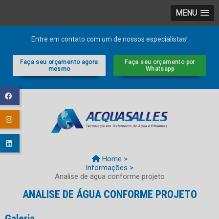
MENU
Entre em contato com um de nossos especialistas!
Faça seu orçamento agora
Faça seu orçamento por
mesmo
Whatsapp
Home >
Informações >
Analise de água conforme projeto
ANALISE DE ÁGUA CONFORME PROJETO
Galeria