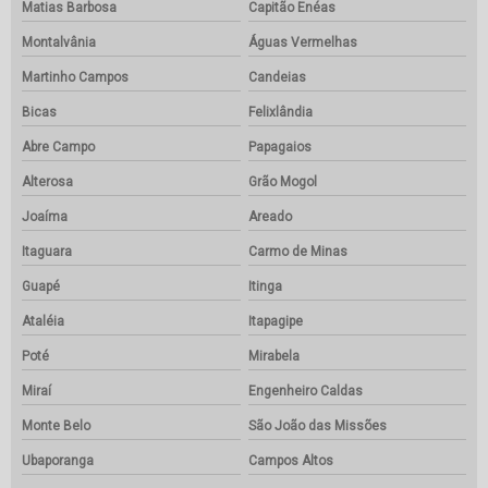
Matias Barbosa
Capitão Enéas
Montalvânia
Águas Vermelhas
Martinho Campos
Candeias
Bicas
Felixlândia
Abre Campo
Papagaios
Alterosa
Grão Mogol
Joaíma
Areado
Itaguara
Carmo de Minas
Guapé
Itinga
Ataléia
Itapagipe
Poté
Mirabela
Miraí
Engenheiro Caldas
Monte Belo
São João das Missões
Ubaporanga
Campos Altos