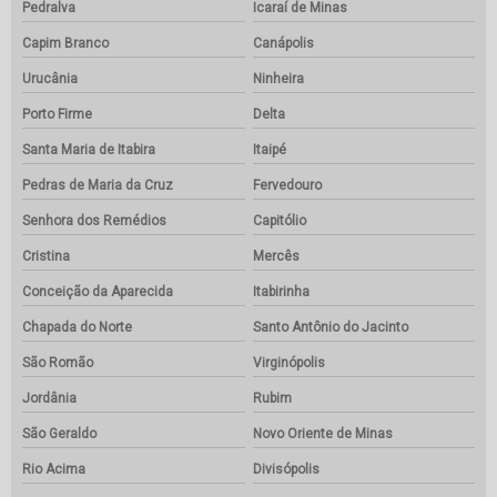
Pedralva
Icaraí de Minas
Capim Branco
Canápolis
Urucânia
Ninheira
Porto Firme
Delta
Santa Maria de Itabira
Itaipé
Pedras de Maria da Cruz
Fervedouro
Senhora dos Remédios
Capitólio
Cristina
Mercês
Conceição da Aparecida
Itabirinha
Chapada do Norte
Santo Antônio do Jacinto
São Romão
Virginópolis
Jordânia
Rubim
São Geraldo
Novo Oriente de Minas
Rio Acima
Divisópolis