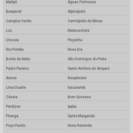
Matipó
Águas Formosas
Baependi
Alpinópolis
Campina Verde
Carmópolis de Minas
Luz
Malacacheta
Urucuia
Peçanha
Rio Pomba
Nova Era
Borda da Mata
São Domingos do Prata
Padre Paraíso
Santo Antônio do Amparo
Arinos
Resplendor
Lima Duarte
Itacarambi
Cássia
Bom Sucesso
Perdizes
Ipaba
Piranga
Santa Margarida
Poço Fundo
Nova Resende