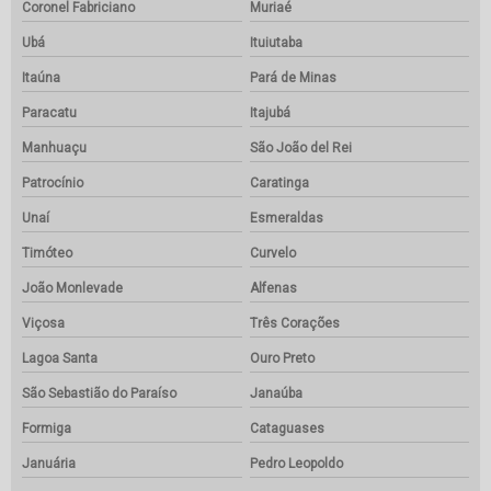
Coronel Fabriciano
Muriaé
Ubá
Ituiutaba
Itaúna
Pará de Minas
Paracatu
Itajubá
Manhuaçu
São João del Rei
Patrocínio
Caratinga
Unaí
Esmeraldas
Timóteo
Curvelo
João Monlevade
Alfenas
Viçosa
Três Corações
Lagoa Santa
Ouro Preto
São Sebastião do Paraíso
Janaúba
Formiga
Cataguases
Januária
Pedro Leopoldo