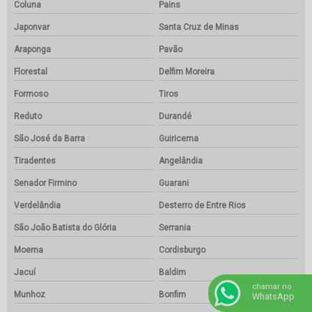
Coluna
Pains
Japonvar
Santa Cruz de Minas
Araponga
Pavão
Florestal
Delfim Moreira
Formoso
Tiros
Reduto
Durandé
São José da Barra
Guiricema
Tiradentes
Angelândia
Senador Firmino
Guarani
Verdelândia
Desterro de Entre Rios
São João Batista do Glória
Serrania
Moema
Cordisburgo
Jacuí
Baldim
chamar no
Munhoz
Bonfim
WhatsApp