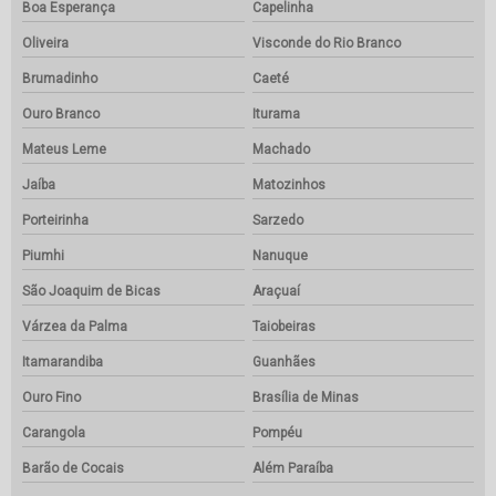
Boa Esperança
Capelinha
Oliveira
Visconde do Rio Branco
Brumadinho
Caeté
Ouro Branco
Iturama
Mateus Leme
Machado
Jaíba
Matozinhos
Porteirinha
Sarzedo
Piumhi
Nanuque
São Joaquim de Bicas
Araçuaí
Várzea da Palma
Taiobeiras
Itamarandiba
Guanhães
Ouro Fino
Brasília de Minas
Carangola
Pompéu
Barão de Cocais
Além Paraíba