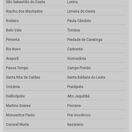
São Sebastião do Oeste
Lontra
Riacho dos Machados
Limeira do Oeste
Rodeiro
Paula Cândido
Belo Vale
Tombos
Pimenta
Piedade de Caratinga
Rio Novo
Carbonita
Araporã
Guimarânia
Passa Tempo
Campo Florido
Santa Rita de Caldas
Santa Bárbara do Leste
Orizânia
Pratápolis
Delfinópolis
Alto Jequitibá
Martins Soares
Pocrane
Monsenhor Paulo
Frei Inocêncio
Coronel Murta
Nazareno