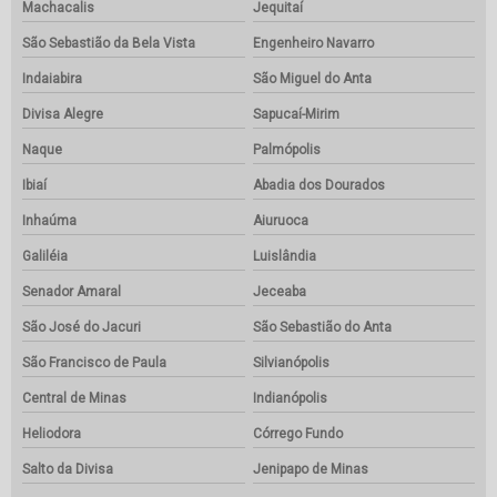
Machacalis
Jequitaí
São Sebastião da Bela Vista
Engenheiro Navarro
Indaiabira
São Miguel do Anta
Divisa Alegre
Sapucaí-Mirim
Naque
Palmópolis
Ibiaí
Abadia dos Dourados
Inhaúma
Aiuruoca
Galiléia
Luislândia
Senador Amaral
Jeceaba
São José do Jacuri
São Sebastião do Anta
São Francisco de Paula
Silvianópolis
Central de Minas
Indianópolis
Heliodora
Córrego Fundo
Salto da Divisa
Jenipapo de Minas