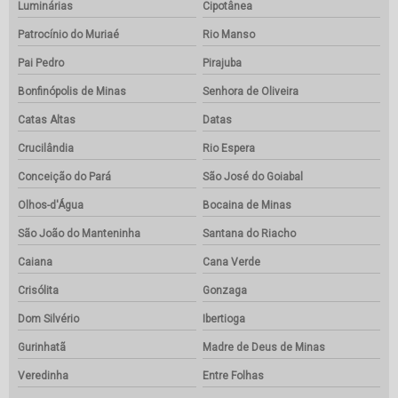
Luminárias
Cipotânea
Patrocínio do Muriaé
Rio Manso
Pai Pedro
Pirajuba
Bonfinópolis de Minas
Senhora de Oliveira
Catas Altas
Datas
Crucilândia
Rio Espera
Conceição do Pará
São José do Goiabal
Olhos-d'Água
Bocaina de Minas
São João do Manteninha
Santana do Riacho
Caiana
Cana Verde
Crisólita
Gonzaga
Dom Silvério
Ibertioga
Gurinhatã
Madre de Deus de Minas
Veredinha
Entre Folhas