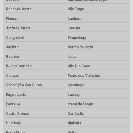
Resende Costa
São Tiago
Planura
Itanhomi
Antônio Carlos
Juruaia
Congonhal
Pirapetinga
Jacinto
Carmo da Mata
Recreio
Ibiraci
Bueno Brandão
Alto Rio Doce
Coroaci
Ponto dos Volantes
Conceição dos Ouros
Igaratinga
Eugenópolis
Itamogi
Pedralva
Icaraí de Minas
Capim Branco
Canápolis
Urucânia
Ninheira
Porto Firme
Delta