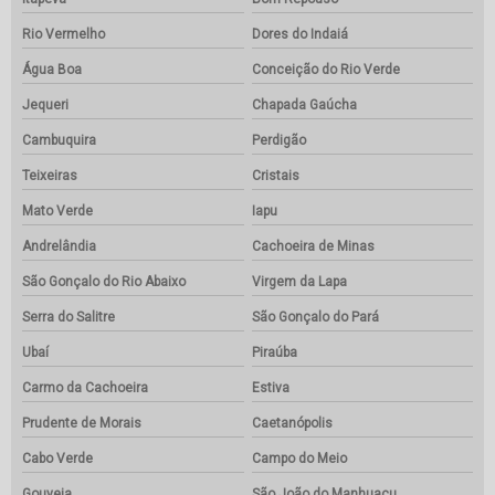
Rio Vermelho
Dores do Indaiá
Água Boa
Conceição do Rio Verde
Jequeri
Chapada Gaúcha
Cambuquira
Perdigão
Teixeiras
Cristais
Mato Verde
Iapu
Andrelândia
Cachoeira de Minas
São Gonçalo do Rio Abaixo
Virgem da Lapa
Serra do Salitre
São Gonçalo do Pará
Ubaí
Piraúba
Carmo da Cachoeira
Estiva
Prudente de Morais
Caetanópolis
Cabo Verde
Campo do Meio
Gouveia
São João do Manhuaçu