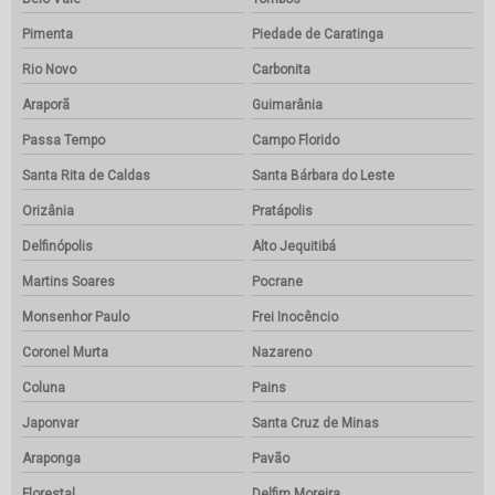
Pimenta
Piedade de Caratinga
Rio Novo
Carbonita
Araporã
Guimarânia
Passa Tempo
Campo Florido
Santa Rita de Caldas
Santa Bárbara do Leste
Orizânia
Pratápolis
Delfinópolis
Alto Jequitibá
Martins Soares
Pocrane
Monsenhor Paulo
Frei Inocêncio
Coronel Murta
Nazareno
Coluna
Pains
Japonvar
Santa Cruz de Minas
Araponga
Pavão
Florestal
Delfim Moreira