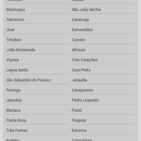
Manhuaçu
São João del Rei
Patrocínio
Caratinga
Unaí
Esmeraldas
Timóteo
Curvelo
João Monlevade
Alfenas
Viçosa
Três Corações
Lagoa Santa
Ouro Preto
São Sebastião do Paraíso
Janaúba
Formiga
Cataguases
Januária
Pedro Leopoldo
Mariana
Frutal
Ponte Nova
Pirapora
Três Pontas
Extrema
Itabirito
Congonhas