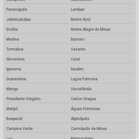
Paraisópolis
Lambari
Jaboticatubas
Monte Azul
Ervália
Monte Alegre de Minas
Medina
Barroso
Turmalina
Vazante
Simonésia
Caraí
Ipanema
Itaobim
Guaranésia
Lagoa Formosa
Manga
Varzelândia
Presidente Olegário
Carlos Chagas
Matipó
Águas Formosas
Baependi
Alpinópolis
Campina Verde
Carmópolis de Minas
Luz
Malacacheta