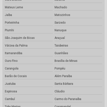
Mateus Leme
Machado
Jaíba
Matozinhos
Porteirinha
Sarzedo
Piumhi
Nanuque
São Joaquim de Bicas
Araçuaí
Várzea da Palma
Taiobeiras
Itamarandiba
Guanhães
Ouro Fino
Brasília de Minas
Carangola
Pompéu
Barão de Cocais
Além Paraíba
Juatuba
Santa Bárbara
Espinosa
Cláudio
Cambuí
Carmo do Paranaíba
Três Marias
Coromandel