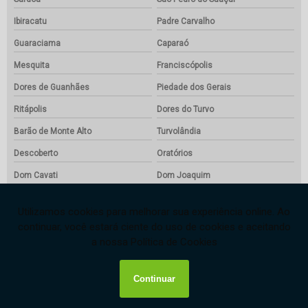
Ibiracatu
Padre Carvalho
Guaraciama
Caparaó
Mesquita
Franciscópolis
Dores de Guanhães
Piedade dos Gerais
Ritápolis
Dores do Turvo
Barão de Monte Alto
Turvolândia
Descoberto
Oratórios
Dom Cavati
Dom Joaquim
Vermelho Novo
São Pedro da União
Presidente Bernardes
Patis
Congonhas do Norte
São João da Lagoa
São Francisco do Glória
Gameleiras
Santa Maria do Salto
Santa Rita de Jacutinga
Bandeira
Catuti