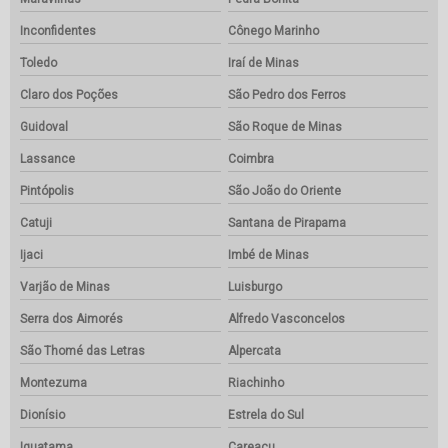
Inconfidentes
Cônego Marinho
Toledo
Iraí de Minas
Claro dos Poções
São Pedro dos Ferros
Guidoval
São Roque de Minas
Lassance
Coimbra
Pintópolis
São João do Oriente
Catuji
Santana de Pirapama
Ijaci
Imbé de Minas
Varjão de Minas
Luisburgo
Serra dos Aimorés
Alfredo Vasconcelos
São Thomé das Letras
Alpercata
Montezuma
Riachinho
Dionísio
Estrela do Sul
Iguatama
Careaçu