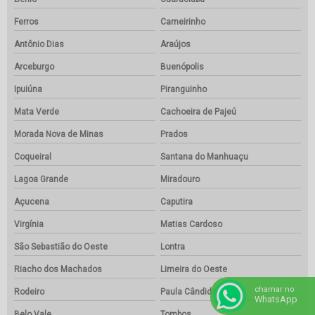
Ferros
Carneirinho
Antônio Dias
Araújos
Arceburgo
Buenópolis
Ipuiúna
Piranguinho
Mata Verde
Cachoeira de Pajeú
Morada Nova de Minas
Prados
Coqueiral
Santana do Manhuaçu
Lagoa Grande
Miradouro
Açucena
Caputira
Virgínia
Matias Cardoso
São Sebastião do Oeste
Lontra
Riacho dos Machados
Limeira do Oeste
chamar no
Rodeiro
Paula Cândido
WhatsApp
Belo Vale
Tombos