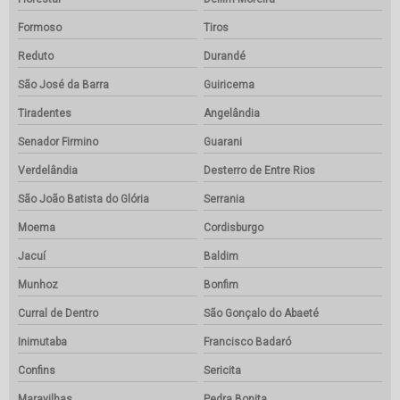
Formoso
Tiros
Reduto
Durandé
São José da Barra
Guiricema
Tiradentes
Angelândia
Senador Firmino
Guarani
Verdelândia
Desterro de Entre Rios
São João Batista do Glória
Serrania
Moema
Cordisburgo
Jacuí
Baldim
Munhoz
Bonfim
Curral de Dentro
São Gonçalo do Abaeté
Inimutaba
Francisco Badaró
Confins
Sericita
Maravilhas
Pedra Bonita