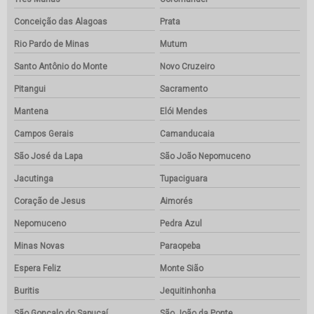
Conceição das Alagoas
Prata
Rio Pardo de Minas
Mutum
Santo Antônio do Monte
Novo Cruzeiro
Pitangui
Sacramento
Mantena
Elói Mendes
Campos Gerais
Camanducaia
São José da Lapa
São João Nepomuceno
Jacutinga
Tupaciguara
Coração de Jesus
Aimorés
Nepomuceno
Pedra Azul
Minas Novas
Paraopeba
Espera Feliz
Monte Sião
Buritis
Jequitinhonha
São Gonçalo do Sapucaí
São João da Ponte