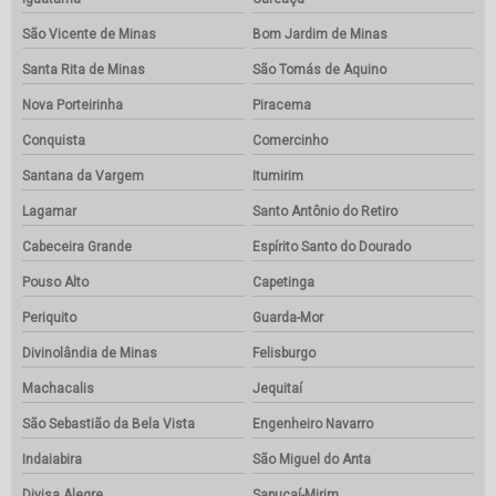
São Vicente de Minas
Bom Jardim de Minas
Santa Rita de Minas
São Tomás de Aquino
Nova Porteirinha
Piracema
Conquista
Comercinho
Santana da Vargem
Itumirim
Lagamar
Santo Antônio do Retiro
Cabeceira Grande
Espírito Santo do Dourado
Pouso Alto
Capetinga
Periquito
Guarda-Mor
Divinolândia de Minas
Felisburgo
Machacalis
Jequitaí
São Sebastião da Bela Vista
Engenheiro Navarro
Indaiabira
São Miguel do Anta
Divisa Alegre
Sapucaí-Mirim