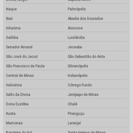
Naque
Palmópolis
Ibiaí
Abadia dos Dourados
Inhaúma
Aiuruoca
Galiléia
Luislândia
Senador Amaral
Jeceaba
São José do Jacuri
São Sebastião do Anta
São Francisco de Paula
Silvianópolis
Central de Minas
Indianópolis
Heliodora
Córrego Fundo
Salto da Divisa
Jenipapo de Minas
Dona Euzébia
Chalé
Itueta
Piranguçu
Mamonas
Laranjal
Bandeira do Sul
Santa Helena de Minas