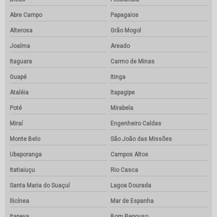
Abre Campo
Papagaios
Alterosa
Grão Mogol
Joaíma
Areado
Itaguara
Carmo de Minas
Guapé
Itinga
Ataléia
Itapagipe
Poté
Mirabela
Miraí
Engenheiro Caldas
Monte Belo
São João das Missões
Ubaporanga
Campos Altos
Itatiaiuçu
Rio Casca
Santa Maria do Suaçuí
Lagoa Dourada
Ilicínea
Mar de Espanha
Itapeva
Bom Repouso