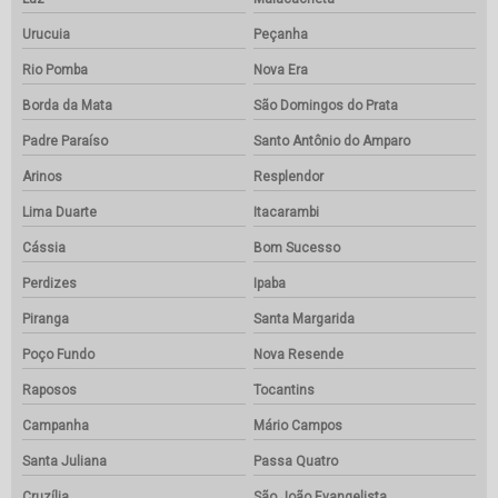
Urucuia
Peçanha
Rio Pomba
Nova Era
Borda da Mata
São Domingos do Prata
Padre Paraíso
Santo Antônio do Amparo
Arinos
Resplendor
Lima Duarte
Itacarambi
Cássia
Bom Sucesso
Perdizes
Ipaba
Piranga
Santa Margarida
Poço Fundo
Nova Resende
Raposos
Tocantins
Campanha
Mário Campos
Santa Juliana
Passa Quatro
Cruzília
São João Evangelista