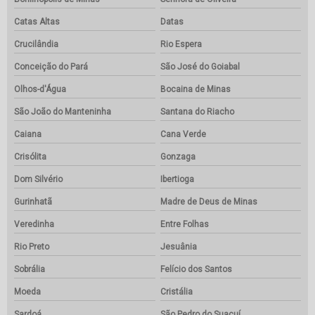
Catas Altas
Datas
Crucilândia
Rio Espera
Conceição do Pará
São José do Goiabal
Olhos-d'Água
Bocaina de Minas
São João do Manteninha
Santana do Riacho
Caiana
Cana Verde
Crisólita
Gonzaga
Dom Silvério
Ibertioga
Gurinhatã
Madre de Deus de Minas
Veredinha
Entre Folhas
Rio Preto
Jesuânia
Sobrália
Felício dos Santos
Moeda
Cristália
Sardoá
São Pedro do Suaçuí