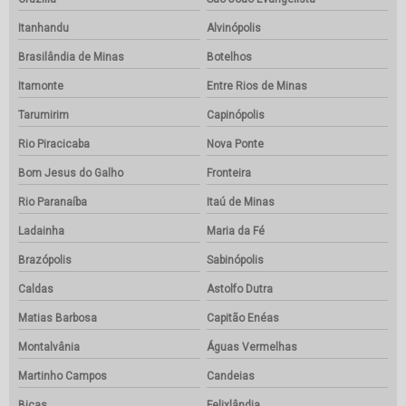
Itanhandu
Alvinópolis
Brasilândia de Minas
Botelhos
Itamonte
Entre Rios de Minas
Tarumirim
Capinópolis
Rio Piracicaba
Nova Ponte
Bom Jesus do Galho
Fronteira
Rio Paranaíba
Itaú de Minas
Ladainha
Maria da Fé
Brazópolis
Sabinópolis
Caldas
Astolfo Dutra
Matias Barbosa
Capitão Enéas
Montalvânia
Águas Vermelhas
Martinho Campos
Candeias
Bicas
Felixlândia