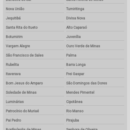
Nova União
Tumiritinga
Jequitibá
Divisa Nova
Santa Rita do Itueto
Alto Caparaó
Botumirim
Juvenília
Vargem Alegre
Ouro Verde de Minas
São Francisco de Sales
Palma
Rubelita
Barra Longa
Itaverava
Frei Gaspar
Bom Jesus do Amparo
São Domingos das Dores
Soledade de Minas
Mendes Pimentel
Luminárias
Cipotânea
Patrocínio do Muriaé
Rio Manso
Pai Pedro
Pirajuba
Bonfinópolis de Minas
Senhora de Oliveira