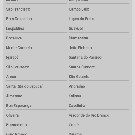
São Francisco
Campo Belo
Bom Despacho
Lagoa da Prata
Leopoldina
Guaxupé
Bocaiuva
Diamantina
Monte Carmelo
João Pinheiro
Igarapé
Santana do Paraíso
São Lourenço
Santos Dumont
Arcos
São Gotardo
Santa Rita do Sapucaí
Andradas
Almenara
Salinas
Boa Esperança
Capelinha
Oliveira
Visconde do Rio Branco
Brumadinho
Caeté
Ouro Branco
Iturama