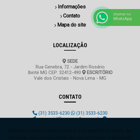
Informações
chamar no
Contato
WhatsApp
Mapa do site
LOCALIZAÇÃO
SEDE
Rua Genebra, 72 - Jardim Rosário
Ibirité MG CEP: 32412-490
ESCRITÓRIO
Vale dos Cristais - Nova Lima - MG
CONTATO
(31) 3533-6230
(31) 3533-6230
comercial@acquasalles.com.br
sac@acquasalles.com.br
joao@acquasalles.com.br